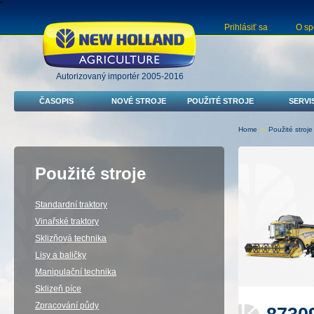
"
Prihlásiť sa
O sp
Autorizovaný importér 2005-2016
ČASOPIS
NOVÉ STROJE
POUŽITÉ STROJE
SERVI
Home
>
Použité stroje
Použité stroje
Standardní traktory
Vinařské traktory
Sklizňová technika
Lisy a baličky
Manipulační technika
Sklizeň píce
Zpracování půdy