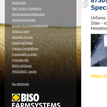
8730
Mulčovače
Spec
Setí, sázení a kultivace
Rozmetadla/postřikovače
Určeno 
Dopravní technika
Stav - 
Krmné vozy a rozdružovače
Hmotnos
Vinice a sady
Sklízeče hroznů
Ostatní technika
Precizní zemědělství
Pneumatiky a disky
Výprodej ND
BISO-půjčovna
PRODÁNO - archiv
https:
Na stiahnutie