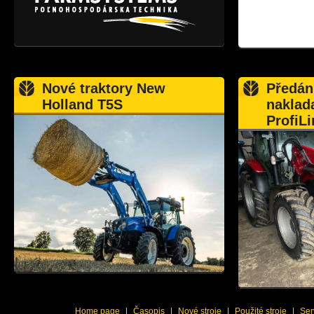
Nové traktory New
Předán
Holland T5S
naklad
ProfiLi
Home page
|
Časopis
|
Nové stroje
|
Použité stroje
|
Ser