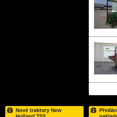
Nové traktory New
Předán
Holland T5S
naklad