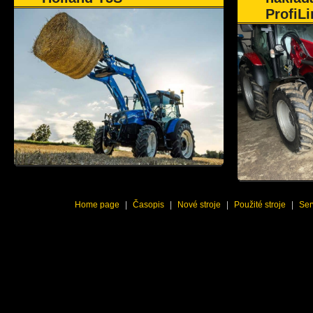
ProfiLi
Home page
|
Časopis
|
Nové stroje
|
Použité stroje
|
Ser