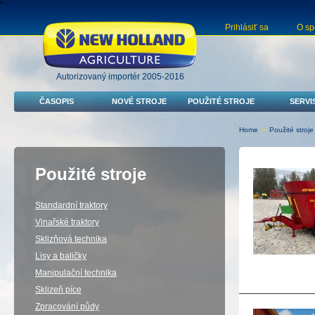
"
Prihlásiť sa
O sp
Autorizovaný importér 2005-2016
ČASOPIS
NOVÉ STROJE
POUŽITÉ STROJE
SERVI
Home
>
Použité stroje
Použité stroje
Standardní traktory
Vinařské traktory
Sklizňová technika
Lisy a baličky
Manipulační technika
Sklizeň píce
Zpracování půdy