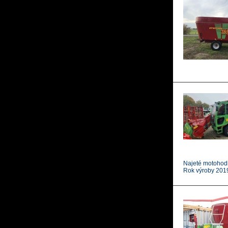
Najeté motohod
Rok výroby 201