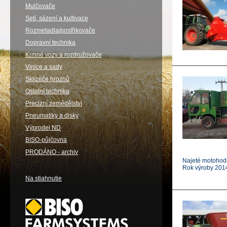
Mulčovače
Setí, sázení a kultivace
Rozmetadla/postřikovače
Dopravní technika
Krmné vozy a rozdružovače
Vinice a sady
Sklízeče hroznů
Ostatní technika
Precizní zemědělství
Pneumatiky a disky
Výprodej ND
BISO-půjčovna
PRODÁNO - archiv
Najeté motohod
Rok výroby 201
Na stiahnutie