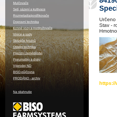
84190
Mulčovače
Spec
Setí, sázení a kultivace
Rozmetadla/postřikovače
Určeno 
Dopravní technika
Stav - 
Krmné vozy a rozdružovače
Hmotnos
Vinice a sady
Sklízeče hroznů
Ostatní technika
Precizní zemědělství
Pneumatiky a disky
Výprodej ND
BISO-půjčovna
PRODÁNO - archiv
https:
Na stiahnutie