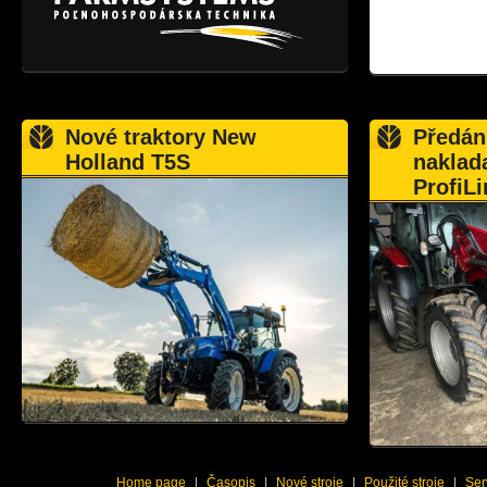
Nové traktory New
Předán
Holland T5S
naklad
ProfiLi
Home page
|
Časopis
|
Nové stroje
|
Použité stroje
|
Ser