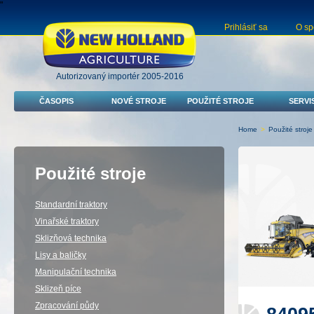
"
Prihlásiť sa
O sp
Autorizovaný importér 2005-2016
ČASOPIS
NOVÉ STROJE
POUŽITÉ STROJE
SERVI
Home
>
Použité stroje
Použité stroje
Standardní traktory
Vinařské traktory
Sklizňová technika
Lisy a baličky
Manipulační technika
Sklizeň píce
Zpracování půdy