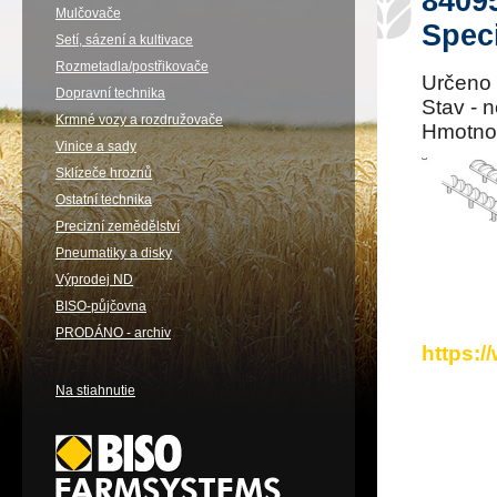
84095
Mulčovače
Spec
Setí, sázení a kultivace
Rozmetadla/postřikovače
Určeno 
Dopravní technika
Stav - 
Krmné vozy a rozdružovače
Hmotnos
Vinice a sady
Sklízeče hroznů
Ostatní technika
Precizní zemědělství
Pneumatiky a disky
Výprodej ND
BISO-půjčovna
PRODÁNO - archiv
https:
Na stiahnutie