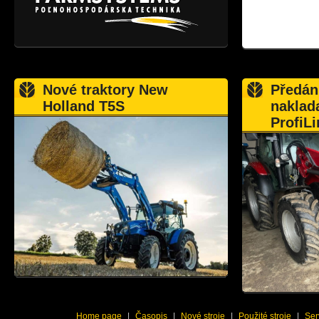
Nové traktory New
Předán
Holland T5S
naklad
ProfiLi
Home page
|
Časopis
|
Nové stroje
|
Použité stroje
|
Ser