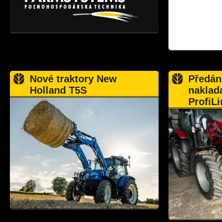
Nové traktory New
Předán
Holland T5S
naklad
ProfiLi