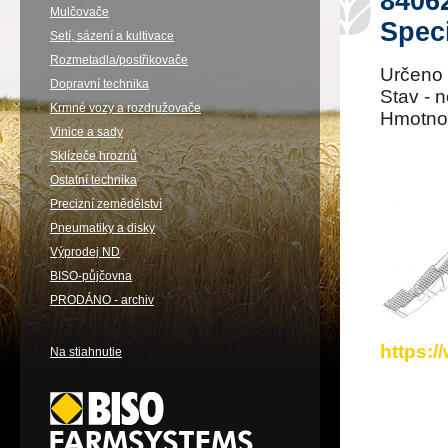
84062
Mulčovače
Spec
Setí, sázení a kultivace
Rozmetadla/postřikovače
Určeno 
Dopravní technika
Stav - 
Krmné vozy a rozdružovače
Hmotnos
Vinice a sady
Sklízeče hroznů
Ostatní technika
Precizní zemědělství
Pneumatiky a disky
Výprodej ND
BISO-půjčovna
PRODÁNO - archiv
https:
Na stiahnutie