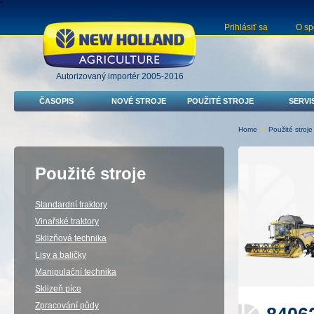
"
Prihlásiť sa
O sp
Autorizovaný importér 2005-2016
ČASOPIS
NOVÉ STROJE
POUŽITÉ STROJE
SERVI
Home
>
Použité stroje
Použité stroje
Standardní traktory
Vinařské traktory
Sklizňová technika
Lisy a baličky
Manipulační technika
Sklizeň píce
Zpracování půdy