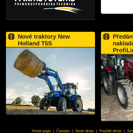
Nové traktory New
Předán
Holland T5S
naklad
ProfiLi
Home page
|
Časopis
|
Nové stroje
|
Použité stroje
|
Ser