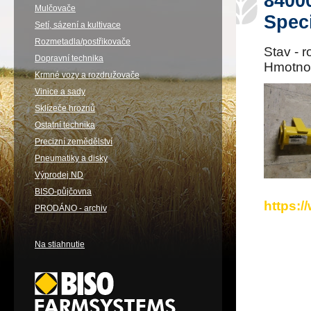
8400
Mulčovače
Spec
Setí, sázení a kultivace
Rozmetadla/postřikovače
Stav - 
Dopravní technika
Hmotnos
Krmné vozy a rozdružovače
Vinice a sady
Sklízeče hroznů
Ostatní technika
Precizní zemědělství
Pneumatiky a disky
Výprodej ND
BISO-půjčovna
https:
PRODÁNO - archiv
Na stiahnutie