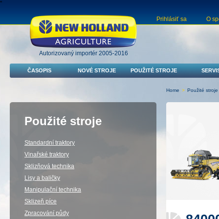
"
Prihlásiť sa
O sp
Autorizovaný importér 2005-2016
ČASOPIS
NOVÉ STROJE
POUŽITÉ STROJE
SERVI
Home
>
Použité stroje
Použité stroje
Standardní traktory
Vinařské traktory
Sklizňová technika
Lisy a baličky
Manipulační technika
Sklizeň píce
Zpracování půdy