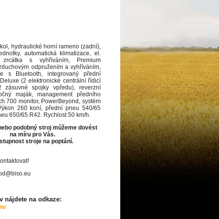
ol, hydraulické horní rameno (zadní),
jednotky, automatická klimatizace, el.
á zrcátka s vyhříváním, Premium
zduchovým odpružením a vyhříváním,
e s Bluetooth, integrovaný přední
eluxe (2 elektronické centrální řídicí
2 zásuvné spojky vpředu), reverzní
 otočný maják, management předního
ch 700 monitor, PowerBeyond, systém
Výkon 260 koní, přední pneu 540/65
neu 650/65 R42. Rychlost 50 km/h.
 nebo podobný stroj můžeme dovést
na míru pro Vás.
tupnost stroje na poptání.
ontaktovat!
hod@biso.eu
 nájdete na odkaze:
eu