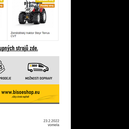
23.2.2022
vomela