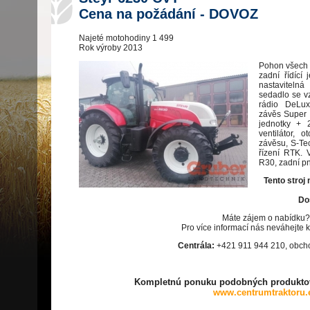
Cena na požádání - DOVOZ
Najeté motohodiny 1 499
Rok výroby 2013
Pohon všech k
zadní řídící 
nastaviteln
sedadlo se v
rádio DeLux
závěs Super D
jednotky + 
ventilátor,
závěsu, S-Te
řízení RTK. 
R30, zadní p
Tento stroj
Dos
Máte zájem o nabídku?
Pro více informací nás neváhejte k
Centrála:
+421 911 944 210, obc
Kompletnú ponuku podobných produktov
www.centrumtraktoru.