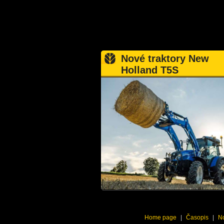
Nové traktory New
Holland T5S
Home page
|
Časopis
|
No