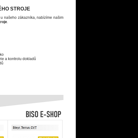
ÉHO STROJE
o u našeho zákazníka, nabízíme našim
troje
.
sko
orie a kontrolu dokladů
dů