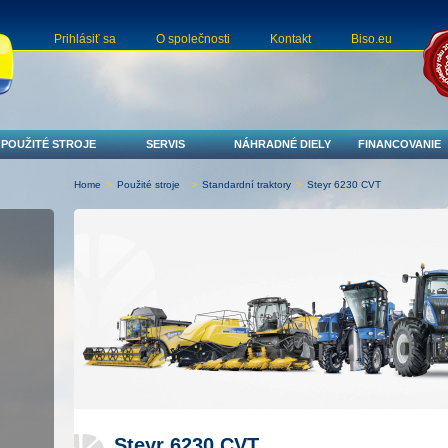
Prihlásiť sa
O společnosti
Kontakt
Biso.eu
POUŽITÉ STROJE
SERVIS
NÁHRADNÉ DIELY
FINANCOVANIE
Home
>
Použité stroje
>
Standardní traktory
>
Steyr 6230 CVT
Steyr 6230 CVT