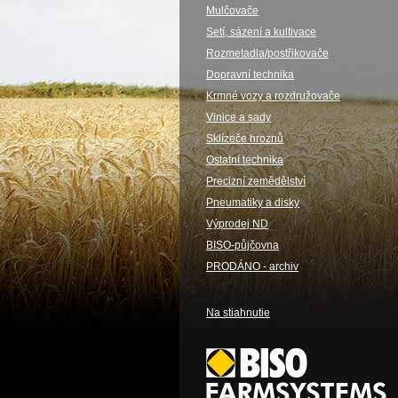
Mulčovače
Setí, sázení a kultivace
Rozmetadla/postřikovače
Dopravní technika
Krmné vozy a rozdružovače
Vinice a sady
Sklízeče hroznů
Ostatní technika
Precizní zemědělství
Pneumatiky a disky
Výprodej ND
BISO-půjčovna
PRODÁNO - archiv
Na stiahnutie