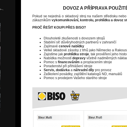
DOVOZ A PŘÍPRAVA POUŽIT
Pokud se nejedná o skladový stroj na našem středisku neb
zákazníkům
vykomunikován
í
, kontrolu, prohlídku a dovoz s
PROČ ŘEŠIT KOUPI PŘES BISO?
Dlouholeté zkušenosti s dovozem strojů
Stabilní síť důvěryhodných partnerů v zahraničí
Zajímavé
cenové nabídky
Velké skladové zásoby z trhů jako Německo a Rakou
Zajistíme jak
prohlídku stroje
, tak prověření jeho hist
Nabídka možností
dopravy
včetně nadměrných nákla
Pomoc s
financováním
a proplacením stroje
Poradenství při přihlášení stroje
Servis, dodávka
a
náhradní díly
pro provoz
Zaškolení posádky, zajištění katalogů ND, manuálů
Pomoc s prodejem Vašeho starého stroje