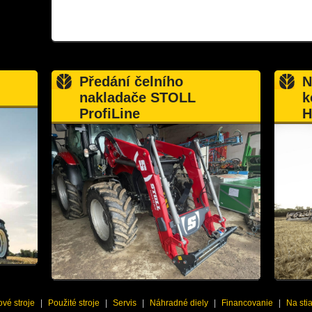
Předání čelního
N
nakladače STOLL
k
ProfiLine
H
vé stroje
|
Použité stroje
|
Servis
|
Náhradné diely
|
Financovanie
|
Na sti