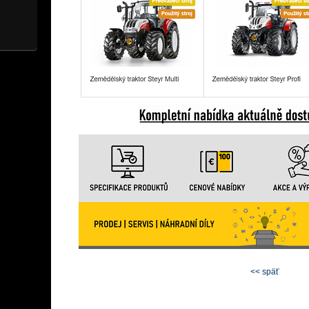
<< späť