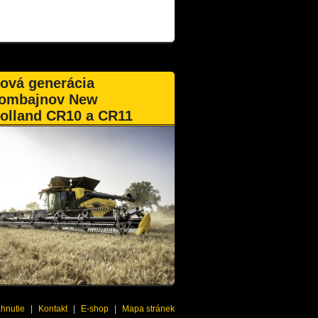
ová generácia
ombajnov New
olland CR10 a CR11
ahnutie
|
Kontakt
|
E-shop
|
Mapa stránek