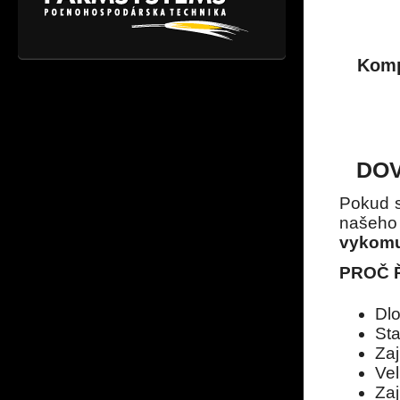
Komp
DOV
Pokud s
našeh
vykom
PROČ Ř
Dlo
Sta
Za
Ve
Zaj