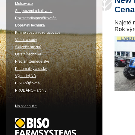
New 
Mulčovače
Cena
Setí, sázení a kultivace
Rozmetadla/postřikovače
Najeté 
Dopravní technika
Rok vý
Krmné vozy a rozdružovače
Vinice a sady
Sklízeče hroznů
Ostatní technika
Precizní zemědělství
Pneumatiky a disky
Výprodej ND
BISO-půjčovna
PRODÁNO - archiv
Na stiahnutie