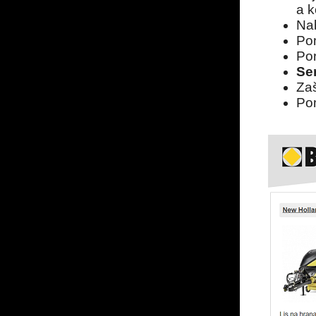
a k
Na
Po
Por
Se
Zaš
Po