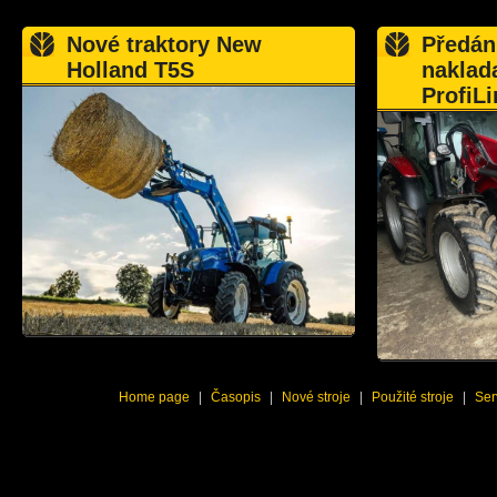
Nové traktory New
Předán
Holland T5S
naklad
ProfiLi
Home page
|
Časopis
|
Nové stroje
|
Použité stroje
|
Ser