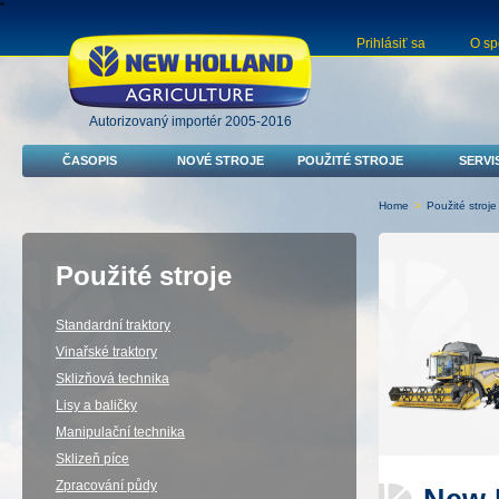
"
Prihlásiť sa
O sp
Autorizovaný importér 2005-2016
ČASOPIS
NOVÉ STROJE
POUŽITÉ STROJE
SERVI
Home
>
Použité stroje
Použité stroje
Standardní traktory
Vinařské traktory
Sklizňová technika
Lisy a baličky
Manipulační technika
Sklizeň píce
Zpracování půdy