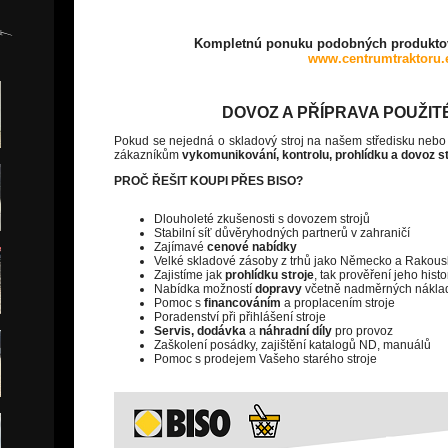
Kompletnú ponuku podobných produktov
www.centrumtraktoru.
DOVOZ A PŘÍPRAVA POUŽIT
Pokud se nejedná o skladový stroj na našem středisku neb
zákazníkům
vykomunikován
í
, kontrolu, prohlídku a dovoz s
PROČ ŘEŠIT KOUPI PŘES BISO?
Dlouholeté zkušenosti s dovozem strojů
Stabilní síť důvěryhodných partnerů v zahraničí
Zajímavé
cenové nabídky
Velké skladové zásoby z trhů jako Německo a Rakou
Zajistíme jak
prohlídku stroje
, tak prověření jeho hist
Nabídka možností
dopravy
včetně nadměrných nákla
Pomoc s
financováním
a proplacením stroje
Poradenství při přihlášení stroje
Servis, dodávka
a
náhradní díly
pro provoz
Zaškolení posádky, zajištění katalogů ND, manuálů
Pomoc s prodejem Vašeho starého stroje