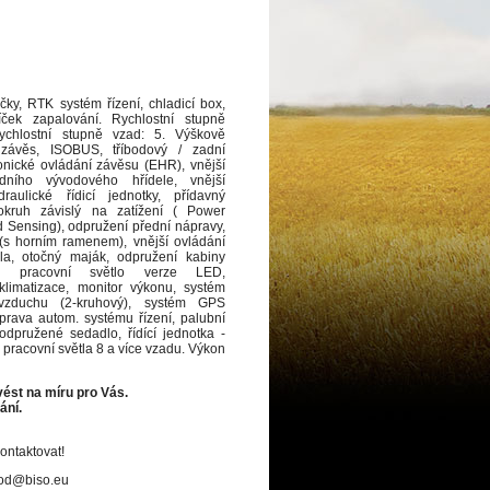
ky, RTK systém řízení, chladicí box,
íček zapalování. Rychlostní stupně
rychlostní stupně vzad: 5. Výškově
ý závěs, ISOBUS, tříbodový / zadní
ronické ovládání závěsu (EHR), vnější
dního vývodového hřídele, vnější
raulické řídicí jednotky, přídavný
 okruh závislý na zatížení ( Power
 Sensing), odpružení přední nápravy,
 (s horním ramenem), vnější ovládání
la, otočný maják, odpružení kabiny
ké), pracovní světlo verze LED,
klimatizace, monitor výkonu, systém
vzduchu (2-kruhový), systém GPS
říprava autom. systému řízení, palubní
odpružené sedadlo, řídící jednotka -
, pracovní světla 8 a více vzadu. Výkon
ést na míru pro Vás.
ání.
ontaktovat!
hod@biso.eu