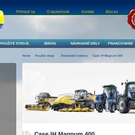
Prihlásiť sa
O společnosti
Kontakt
Biso.eu
POUŽITÉ STROJE
SERVIS
NÁHRADNÉ DIELY
FINANCOVANIE
Home
>
Použité stroje
>
Standardní traktory
>
Case IH Magnum 400
Case IH Magnum 400