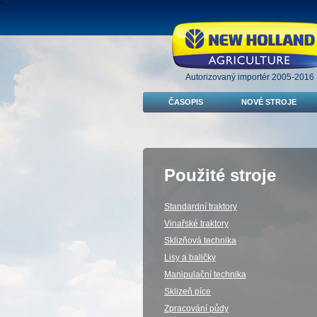
"
Autorizovaný importér 2005-2016
ČASOPIS
NOVÉ STROJE
Použité stroje
Standardní traktory
Vinařské traktory
Sklizňová technika
Lisy a baličky
Manipulační technika
Sklizeň píce
Zpracování půdy