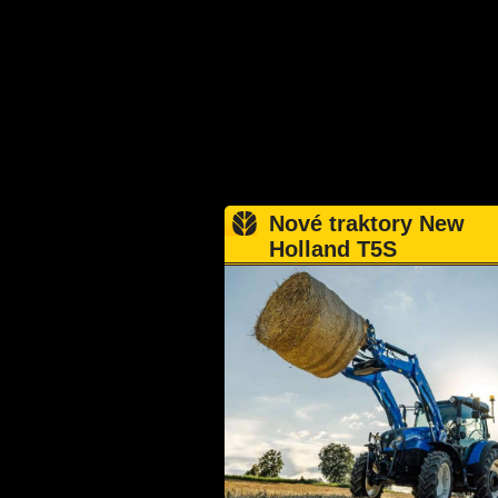
Nové traktory New
Holland T5S