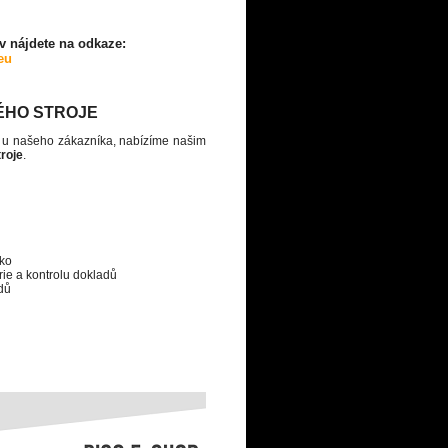
 nájdete na odkaze:
eu
ÉHO STROJE
o u našeho zákazníka, nabízíme našim
troje
.
sko
orie a kontrolu dokladů
dů