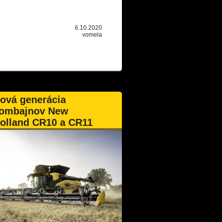
6.10.2020
vomela
ová generácia
ombajnov New
olland CR10 a CR11