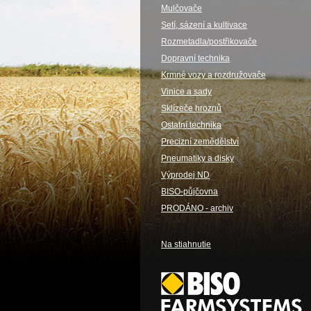
Mulčovače
Setí, sázení a kultivace
Rozmetadla/postřikovače
Dopravní technika
Krmné vozy a rozdružovače
Vinice a sady
Sklízeče hroznů
Ostatní technika
Precizní zemědělství
Pneumatiky a disky
Výprodej ND
BISO-půjčovna
PRODÁNO - archiv
Na stiahnutie