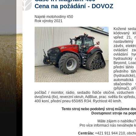
Cena na požádání - DOVOZ
Najeté motohodiny 450
Rok výroby 2021
Kožené sedač
kódovaný kl
vpřed: 21, 
nastaviteln
závěs, elekt
ovládání za
ovládání hyd
hydraulický
Beyond, Load
přední táhlo
předního táh
(hydraulic
automatická 
stlačeného 
(přijímač), p
počítač / monitor, rádio, sedadlo řidiče otočné, vzduchem 
dvojčinná (6x), reverzní okruh, AdBlue, prac. světla 6x vpředu
400 koní, přední pneu 650/65 R34. Rychlost 40 km/h.
Tento stroj nebo podobný stroj můžeme dov
Dostupnost stroje na popt
Máte zájem o nabídku?
Pro více informací nás neváhejte k
Centrála:
+421 911 944 210, obc