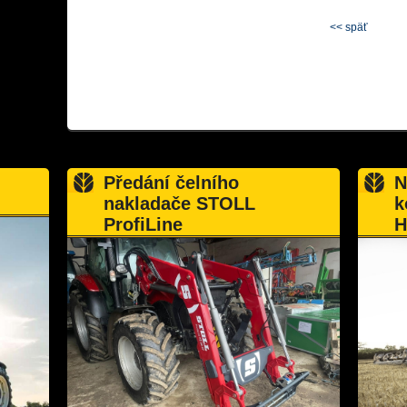
<< späť
Předání čelního
N
nakladače STOLL
k
ProfiLine
H