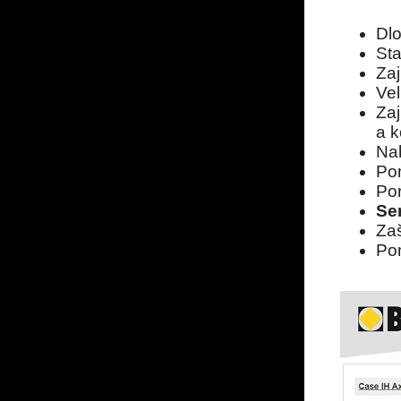
Dlo
Sta
Za
Ve
Zaj
a k
Na
Po
Por
Se
Zaš
Po