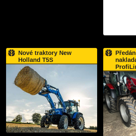
Nové traktory New
Předán
Holland T5S
naklad
ProfiLi