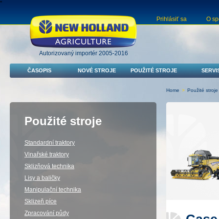
"
Prihlásiť sa
O sp
Autorizovaný importér 2005-2016
ČASOPIS
NOVÉ STROJE
POUŽITÉ STROJE
SERVI
Home
>
Použité stroje
Použité stroje
Standardní traktory
Vinařské traktory
Sklizňová technika
Lisy a baličky
Manipulační technika
Sklizeň píce
Zpracování půdy