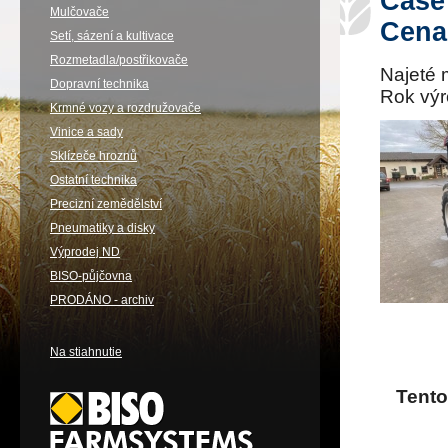
Case
Mulčovače
Cena
Setí, sázení a kultivace
Rozmetadla/postřikovače
Najeté 
Dopravní technika
Rok vý
Krmné vozy a rozdružovače
Vinice a sady
Sklízeče hroznů
Ostatní technika
Precizní zemědělství
Pneumatiky a disky
Výprodej ND
BISO-půjčovna
PRODÁNO - archiv
Na stiahnutie
Tento