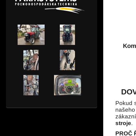
Komp
DOV
Pokud s
naše
zákazn
stroje
.
PROČ Ř