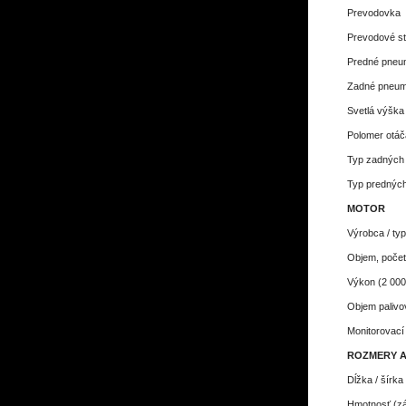
Prevodovka
Prevodové s
Predné pneu
Zadné pneum
Svetlá výška
Polomer otáč
Typ zadných
Typ prednýc
MOTOR
Výrobca / typ
Objem, počet
Výkon (2 000
Objem palivo
Monitorovac
ROZMERY A
Dĺžka / šírka
Hmotnosť (zá