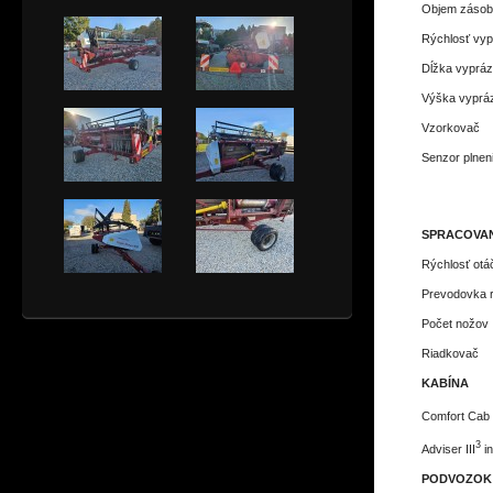
Objem zásob
Rýchlosť vy
Dĺžka vyprá
Výška vyprá
Vzorkovač
Senzor plnen
SPRACOVAN
Rýchlosť otá
Prevodovka r
Počet nožov
Riadkovač
KABÍNA
Comfort Cab 
3
Adviser III
i
PODVOZOK