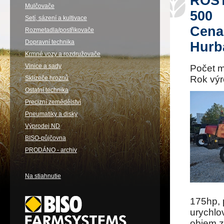
ROST
Mulčovače
500
Setí, sázení a kultivace
Cen
Rozmetadla/postřikovače
Dopravní technika
Hurb
Krmné vozy a rozdružovače
Vinice a sady
Počet 
Rok vý
Sklízeče hroznů
Ostatní technika
Precizní zemědělství
Pneumatiky a disky
Výprodej ND
BISO-půjčovna
PRODÁNO - archiv
Na stiahnutie
175hp, 
urychlo
objem z