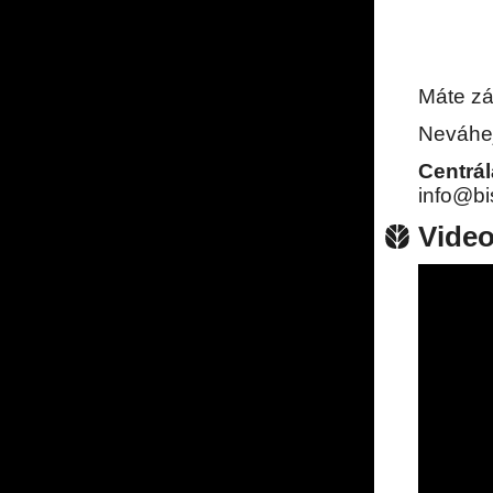
Máte zá
Neváhej
Centrál
info@bi
Vide