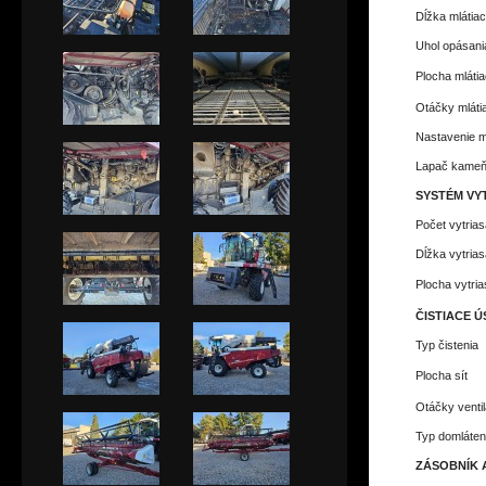
Dĺžka mlátia
Uhol opásani
Plocha mláti
Otáčky mláti
Nastavenie m
Lapač kame
SYSTÉM VY
Počet vytrias
Dĺžka vytrias
Plocha vytria
ČISTIACE 
Typ čistenia
Plocha sít
Otáčky ventil
Typ domláten
ZÁSOBNÍK 