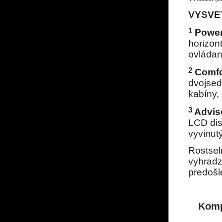
VYSVE
1
Power
horizon
ovládan
2
Comfor
dvojsed
kabíny,
3
Adviser
LCD dis
vyvinutý
Rostsel
vyhradz
predošl
Komp