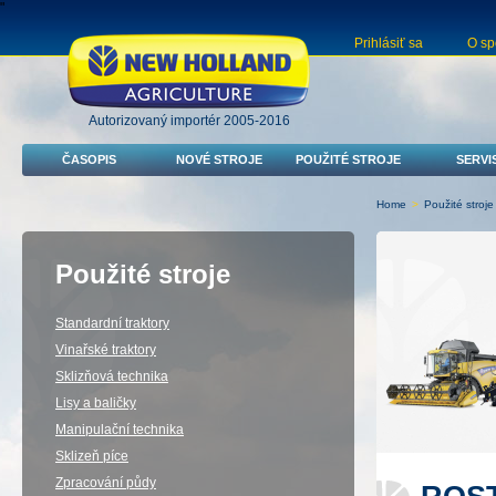
"
Prihlásiť sa
O sp
Autorizovaný importér 2005-2016
ČASOPIS
NOVÉ STROJE
POUŽITÉ STROJE
SERVI
Home
>
Použité stroje
Použité stroje
Standardní traktory
Vinařské traktory
Sklizňová technika
Lisy a baličky
Manipulační technika
Sklizeň píce
Zpracování půdy