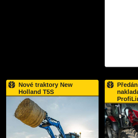
Nové traktory New
Předán
Holland T5S
naklad
ProfiLi