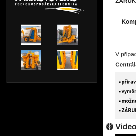
ZÁRU
Komp
V přípa
Centrál
Vide