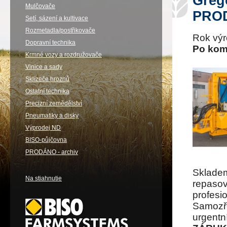
Grégo
Mulčovače
PRO
Setí, sázení a kultivace
Rozmetadla/postřikovače
Rok vý
Dopravní technika
Po kom
Krmné vozy a rozdružovače
Vinice a sady
Sklízeče hroznů
Ostatní technika
Precizní zemědělství
Pneumatiky a disky
Výprodej ND
BISO-půjčovna
PRODÁNO - archiv
Skladem
Na stiahnutie
repasov
profesi
Samozře
urgentní