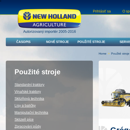
"
Prihlásiť sa
O sp
Autorizovaný importér 2005-2016
ČASOPIS
NOVÉ STROJE
POUŽITÉ STROJE
SERVI
Home
>
Použité stroje
Použité stroje
Standardní traktory
Vinařské traktory
Sklizňová technika
Lisy a baličky
Manipulační technika
Sklizeň píce
Zpracování půdy