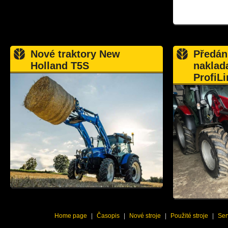
Nové traktory New
Předán
Holland T5S
naklad
ProfiLi
Home page
|
Časopis
|
Nové stroje
|
Použité stroje
|
Ser