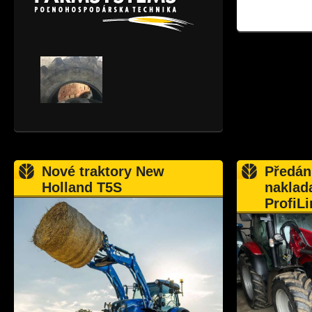
Nové traktory New
Předán
Holland T5S
naklad
ProfiLi