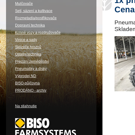
1x p
Mulčovače
Cena
Setí, sázení a kultivace
Rozmetadla/postřikovače
Pneumat
Dopravní technika
Skladem
Krmné vozy a rozdružovače
Vinice a sady
Sklízeče hroznů
Ostatní technika
Precizní zemědělství
Pneumatiky a disky
Výprodej ND
BISO-půjčovna
PRODÁNO - archiv
Na stiahnutie