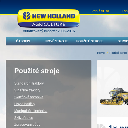
"
Prihlásiť sa
O sp
Autorizovaný importér 2005-2016
ČASOPIS
NOVÉ STROJE
POUŽITÉ STROJE
SERVI
Home
>
Použité stroje
Použité stroje
Standardní traktory
Vinařské traktory
Sklizňová technika
Lisy a baličky
Manipulační technika
Sklizeň píce
Zpracování půdy