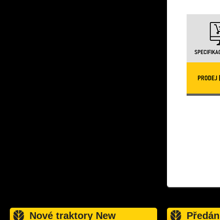
Nové traktory New
Předán