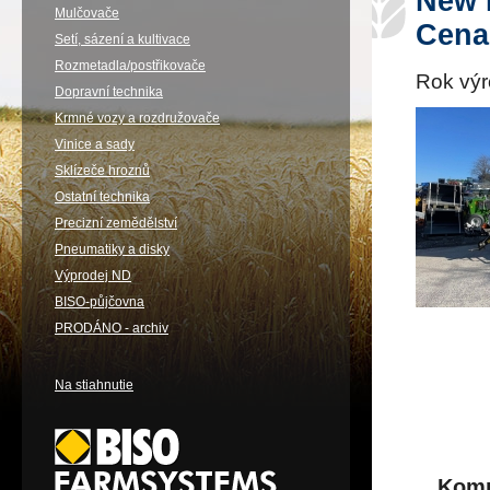
New 
Mulčovače
Cena
Setí, sázení a kultivace
Rozmetadla/postřikovače
Rok vý
Dopravní technika
Krmné vozy a rozdružovače
Vinice a sady
Sklízeče hroznů
Ostatní technika
Precizní zemědělství
Pneumatiky a disky
Výprodej ND
BISO-půjčovna
PRODÁNO - archiv
Na stiahnutie
Komp