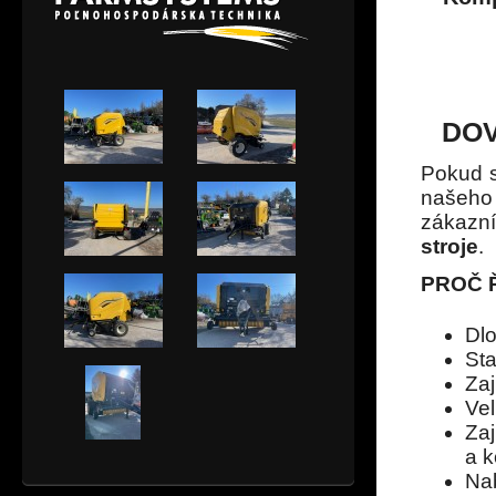
DOV
Pokud s
naše
zákazn
stroje
.
PROČ Ř
Dlo
Sta
Za
Ve
Zaj
a k
Na