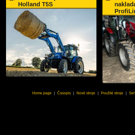
Holland T5S
naklad
ProfiLi
Home page
|
Časopis
|
Nové stroje
|
Použité stroje
|
Ser