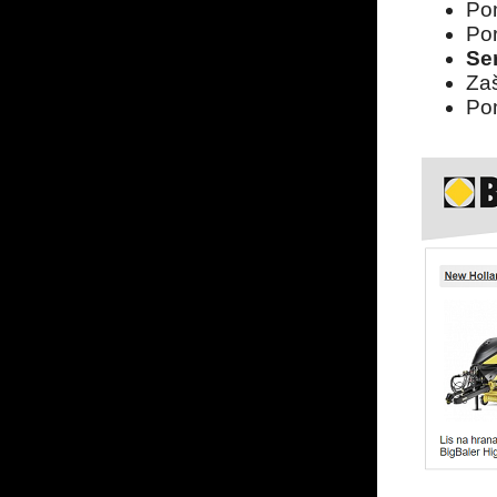
Po
Por
Se
Zaš
Po