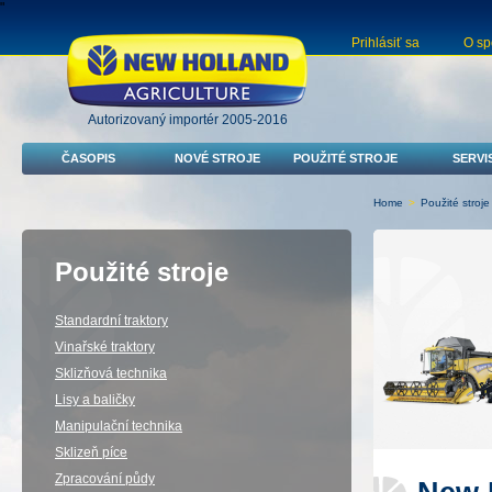
"
Prihlásiť sa
O sp
Autorizovaný importér 2005-2016
ČASOPIS
NOVÉ STROJE
POUŽITÉ STROJE
SERVI
Home
>
Použité stroje
Použité stroje
Standardní traktory
Vinařské traktory
Sklizňová technika
Lisy a baličky
Manipulační technika
Sklizeň píce
Zpracování půdy