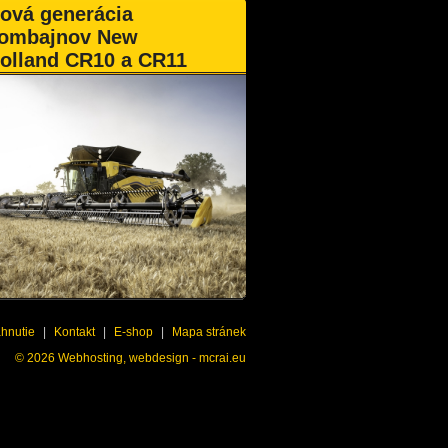
ová generácia
ombajnov New
olland CR10 a CR11
ahnutie
|
Kontakt
|
E-shop
|
Mapa stránek
© 2026
Webhosting, webdesign - mcrai.eu