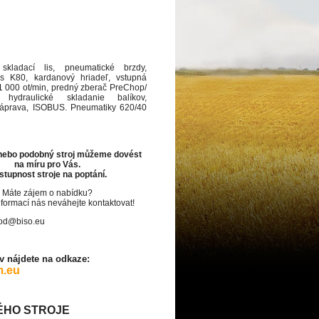
 skladací lis, pneumatické brzdy,
s K80, kardanový hriadeľ, vstupná
1 000 ot/min, predný zberač PreChop/
hydraulické skladanie balíkov,
áprava, ISOBUS. Pneumatiky 620/40
 nebo podobný stroj můžeme dovést
na míru pro Vás.
tupnost stroje na poptání.
Máte zájem o nabídku?
nformací nás neváhejte kontaktovat!
hod@biso.eu
 nájdete na odkaze:
m.eu
ÉHO STROJE