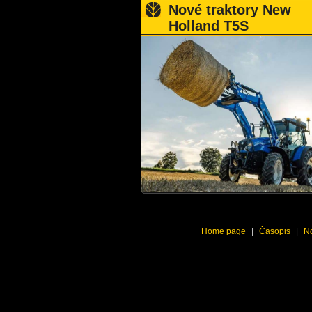
Nové traktory New
Holland T5S
Home page
|
Časopis
|
No