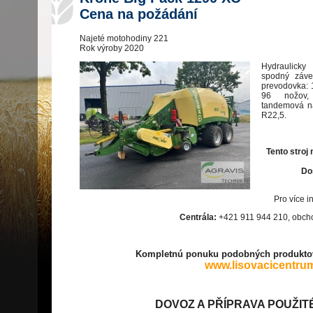
Cena na požádání
Najeté motohodiny 221
Rok výroby 2020
Hydraulicky
spodný záve
prevodovka: 
96 nožov, 
tandemová n
R22,5.
Tento stroj
Dos
Pro více i
Centrála:
+421 911 944 210, obc
Kompletnú ponuku podobných produktov
www.lisovacicentru
DOVOZ A PŘÍPRAVA POUŽIT