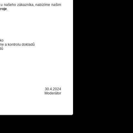
o u našeho zákazníka, nabízíme našim
roje
.
sko
orie a kontrolu dokladů
dů
30.4.2024
Moderátor