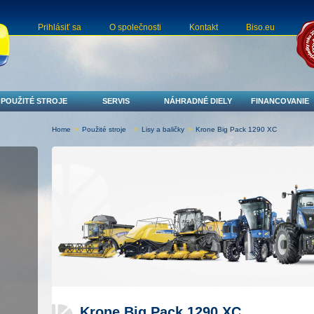
Prihlásiť sa
O společnosti
Kontakt
Biso.eu
POUŽITÉ STROJE
SERVIS
NÁHRADNÉ DIELY
FINANCOVANIE
Home
>
Použité stroje
>
Lisy a baličky
>
Krone Big Pack 1290 XC
Krone Big Pack 1290 XC