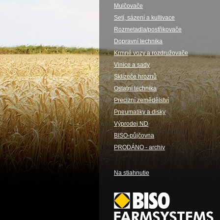
Mulčovače
Setí, sázení a kultivace
Rozmetadla/postřikovače
Dopravní technika
Krmné vozy a rozdružovače
Vinice a sady
Sklízeče hroznů
Ostatní technika
Precizní zemědělství
Pneumatiky a disky
Výprodej ND
BISO-půjčovna
PRODÁNO - archiv
Na stiahnutie