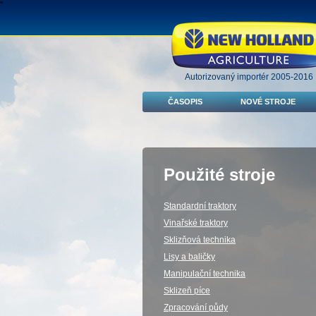
"
Autorizovaný importér 2005-2016
ČASOPIS
NOVÉ STROJE
Použité stroje
Standardní traktory
Vinařské traktory
Sklizňová technika
Lisy a baličky
Manipulační technika
Sklizeň píce
Zpracování půdy