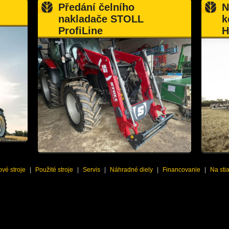
Předání čelního
N
nakladače STOLL
k
ProfiLine
H
vé stroje
|
Použité stroje
|
Servis
|
Náhradné diely
|
Financovanie
|
Na sti