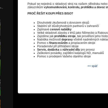
Pokud se nejedná o skladový stroj na našem středisku neb
zákazníkům
vykomunikováni, kontrolu, prohlídku a dovoz st
PROČ ŘEŠIT KOUPI PŘES BISO?
Dlouholeté zkušenosti s dovozem strojů
Stabilní síť důvěryhodných partnerů v zahraničí
Zajímavé
cenové nabídky
Velké skladové zásoby z trhů jako Německo a Rakou
Zajistíme jak
prohlídku stroje
, tak prověření jeho hist
Nabídka možností
dopravy
včetně nadměrných nákla
Pomoc s
financováním
a proplacením stroje
Poradenství při přihlášení stroje
Servis, dodávka
a
náhradní díly
pro provoz
Zaškolení posádky, zajištění katalogů ND, manuálů
Pomoc s prodejem Vašeho starého stroje
<< späť