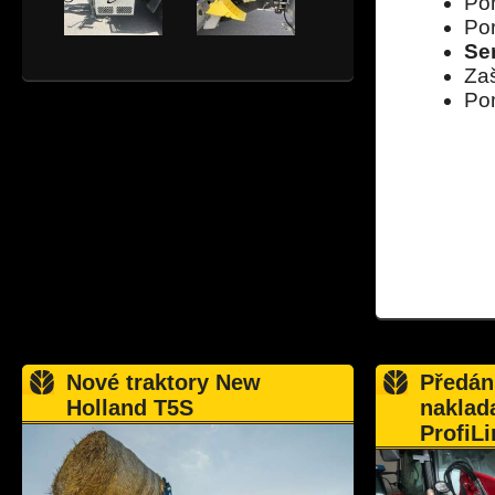
Po
Por
Se
Zaš
Po
Nové traktory New
Předán
Holland T5S
naklad
ProfiLi