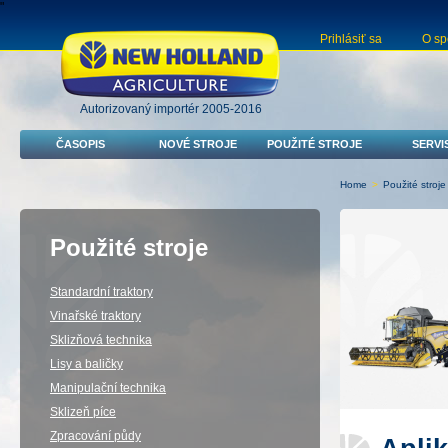
"
Prihlásiť sa
O sp
Autorizovaný importér 2005-2016
ČASOPIS
NOVÉ STROJE
POUŽITÉ STROJE
SERVI
Home
>
Použité stroje
Použité stroje
Standardní traktory
Vinařské traktory
Sklizňová technika
Lisy a baličky
Manipulační technika
Sklizeň píce
Zpracování půdy