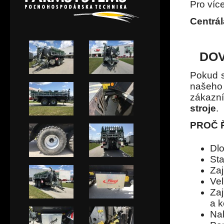
Pro víc
Centrá
DOV
Pokud s
naše
zákazn
stroje
.
PROČ Ř
Dlo
Sta
Za
Ve
Zaj
a k
Na