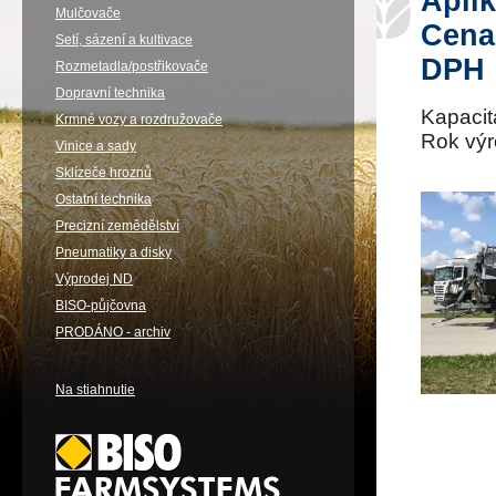
Aplik
Mulčovače
Cena
Setí, sázení a kultivace
DPH
Rozmetadla/postřikovače
Dopravní technika
Kapacit
Krmné vozy a rozdružovače
Rok výr
Vinice a sady
Sklízeče hroznů
Ostatní technika
Precizní zemědělství
Pneumatiky a disky
Výprodej ND
BISO-půjčovna
PRODÁNO - archiv
Na stiahnutie