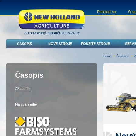
"
Prihlásiť sa
O sp
Autorizovaný importér 2005-2016
ČASOPIS
NOVÉ STROJE
POUŽITÉ STROJE
SERVI
Home
>
Časopis
>
A
Časopis
Aktuálně
Na stiahnutie