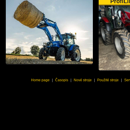
ProfiLi
Home page
|
Časopis
|
Nové stroje
|
Použité stroje
|
Ser