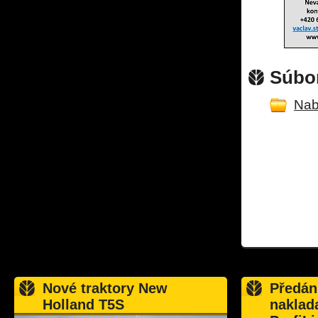
Súbor
Nab
Nové traktory New
Předán
Holland T5S
naklad