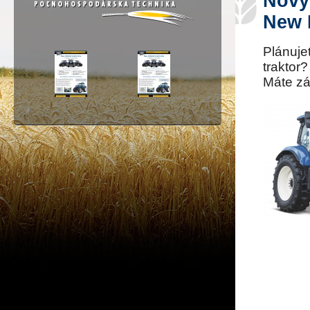
Nový
New 
Plánuje
traktor
Máte zá