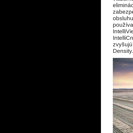
eliminá
zabezpe
obsluh
používa
Intell
IntelliC
zvyšujú
Density