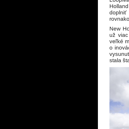
Holland
doplni
rovnako
New Hol
už viac
veľké m
o inová
vysunut
stala š