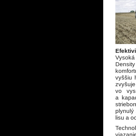
Efektiv
Vysoká 
Densit
komfort
vyššiu 
zvyšuje
vo vys
a kapac
striebo
plynulý
lisu a o
Technol
viazani