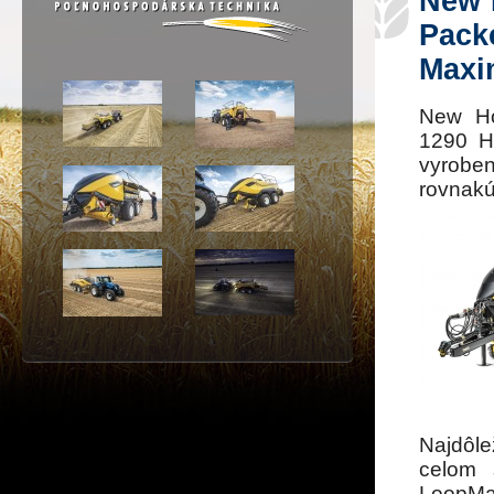
New 
Pack
Maxim
New Hol
1290 H
vyrobe
rovnakú
Najdôle
celom 
LoopMas