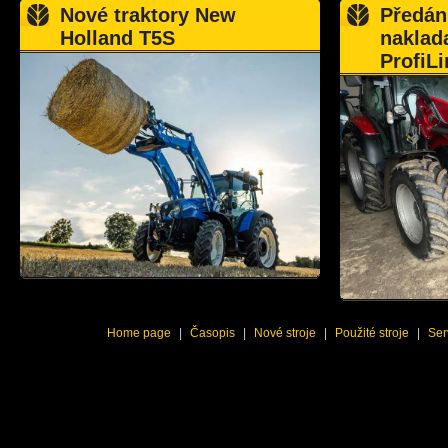
Nové traktory New
Předán
Holland T5S
naklad
ProfiLi
Home page
|
Časopis
|
Nové stroje
|
Použité stroje
|
Ser