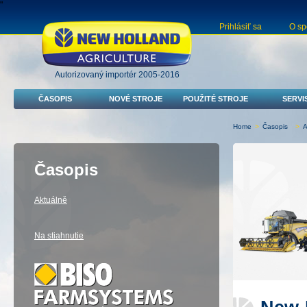
"
Prihlásiť sa
O sp
Autorizovaný importér 2005-2016
ČASOPIS
NOVÉ STROJE
POUŽITÉ STROJE
SERVI
Home
>
Časopis
>
A
Časopis
Aktuálně
Na stiahnutie