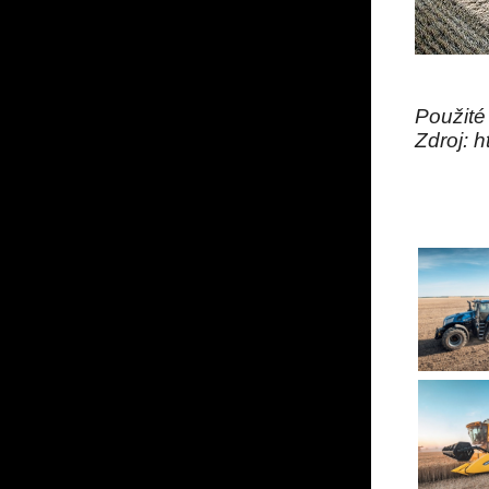
Použité 
Zdroj: h