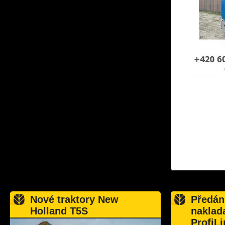
Nové traktory New
Předán
Holland T5S
naklad
ProfiLi