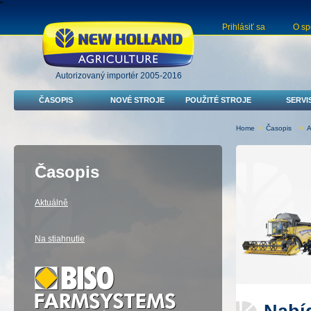
"
Prihlásiť sa
O sp
Autorizovaný importér 2005-2016
ČASOPIS
NOVÉ STROJE
POUŽITÉ STROJE
SERVI
Home
>
Časopis
>
A
Časopis
Aktuálně
Na stiahnutie