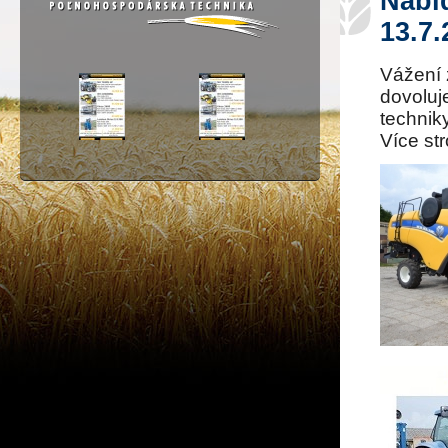
Nabí
13.7.
Vážení 
dovolu
technik
Více str