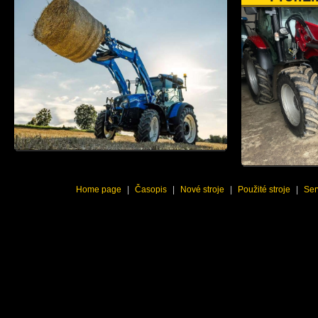
Home page
|
Časopis
|
Nové stroje
|
Použité stroje
|
Ser