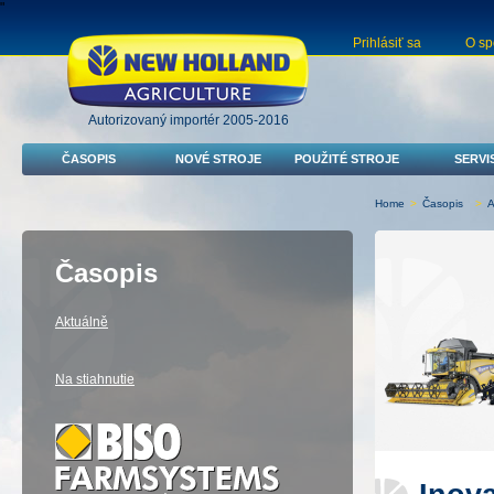
"
Prihlásiť sa
O sp
Autorizovaný importér 2005-2016
ČASOPIS
NOVÉ STROJE
POUŽITÉ STROJE
SERVI
Home
>
Časopis
>
A
Časopis
Aktuálně
Na stiahnutie