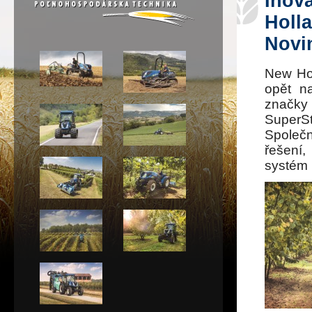
Inov
Holl
Novi
New Hol
opět na
značky
SuperSt
Společn
řešení
systém 