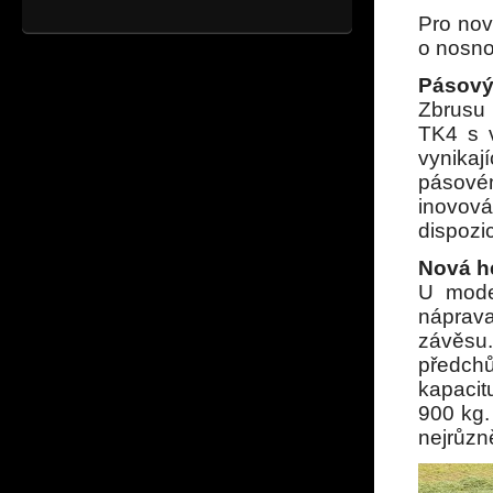
Pro nov
o nosno
Pásový 
Zbrusu 
TK4 s 
vynikaj
pásovém
inovová
dispozi
Nová h
U mode
náprava
závěsu
předch
kapacit
900 kg.
nejrůzn