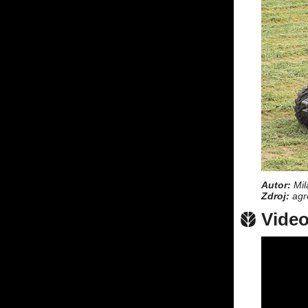
Autor:
Mil
Zdroj:
agr
Vide