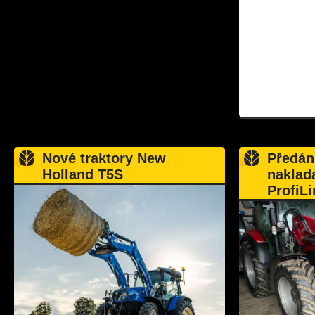
Nové traktory New
Předán
Holland T5S
naklad
ProfiLi