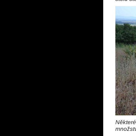
Někter
množstv