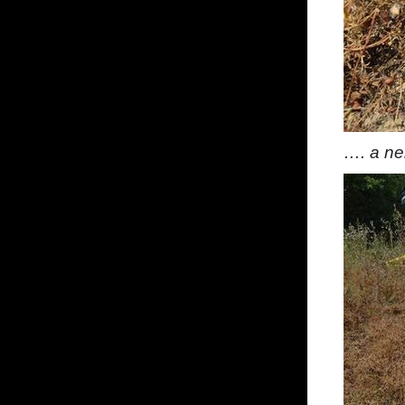
…. a ne