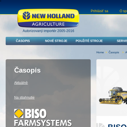
"
Prihlásiť sa
O sp
Autorizovaný importér 2005-2016
ČASOPIS
NOVÉ STROJE
POUŽITÉ STROJE
SERVI
Home
>
Časopis
>
A
Časopis
Aktuálně
Na stiahnutie