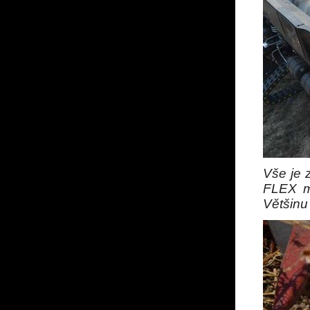
Vše je 
FLEX mo
Většinu