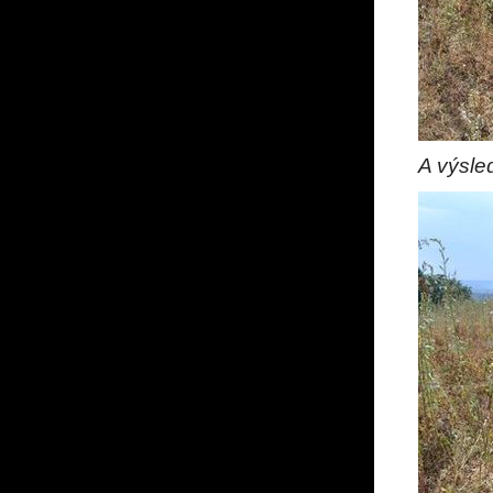
A výsle