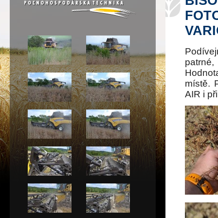
BISO
FOT
VARI
Podívej
patrné
Hodnota
místě. 
AIR i př