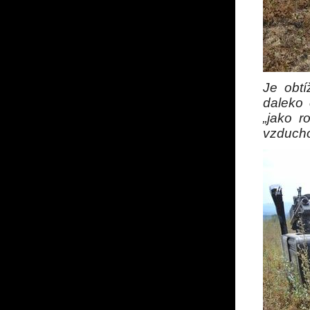
Je obtí
daleko
„jako r
vzducho