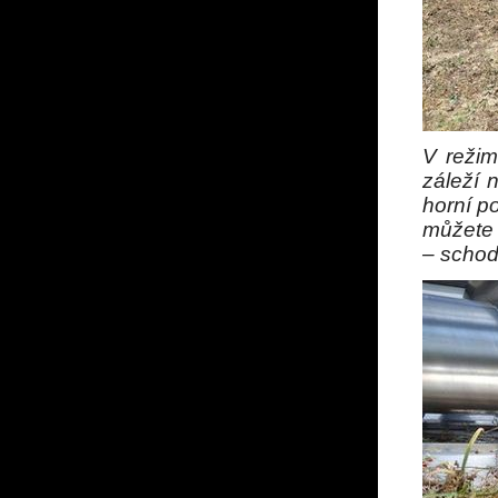
V režim
záleží 
horní p
můžete 
– schod