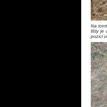
Na tomt
lišty je
pozici 