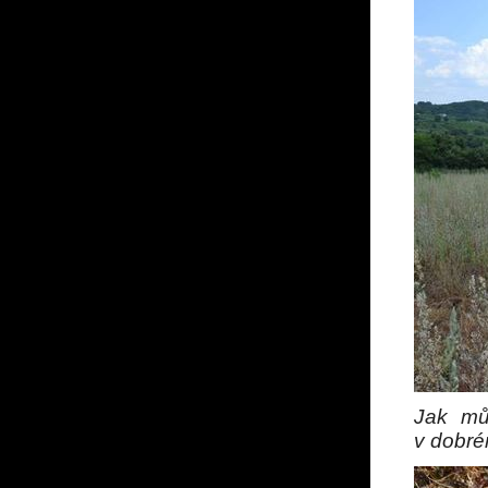
Jak můž
v dobré