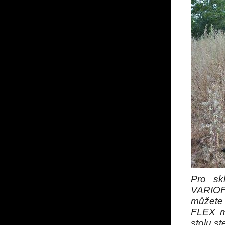
Pro sk
VARIOF
můžete 
FLEX m
stolu st