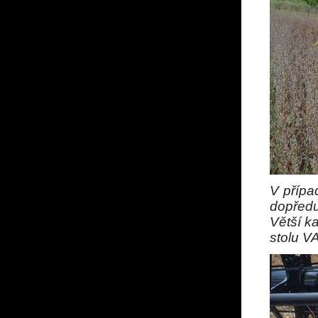
V přípa
dopředu
Větší k
stolu V