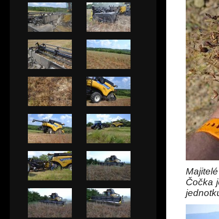
Majitel
Čočka j
jednotk