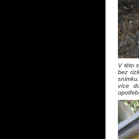
V této 
bez riz
snímku.
více do
opotřeb