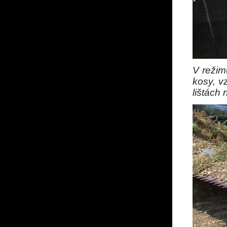
V režim
kosy, v
lištách 