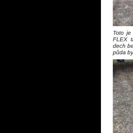
Toto je
FLEX t
dech be
půda by