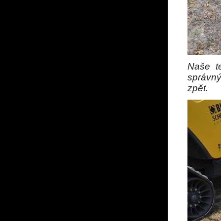
Naše te
správn
zpět.