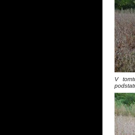
V tomt
podstat