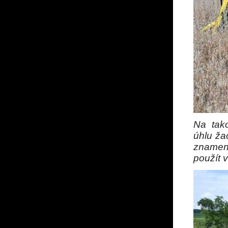
Na tak
úhlu žac
znamen
použít v