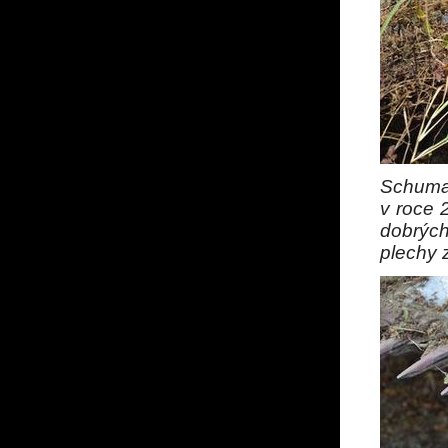
Schumac
v roce 
dobrýc
plechy 