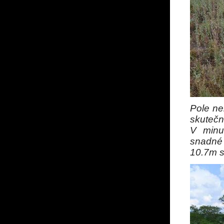
Pole ne
skuteč
V minu
snadné 
10.7m 