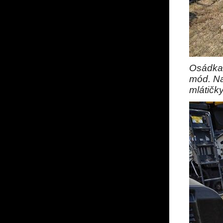
Osádka 
mód. Na
mlátičk