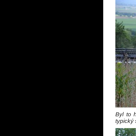
Byl to 
typický 