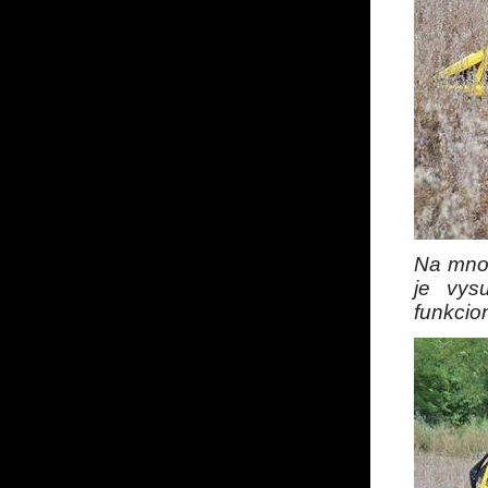
Na mnoh
je vys
funkcio