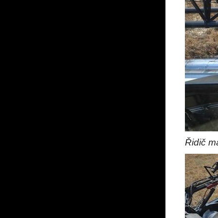
Řidič m