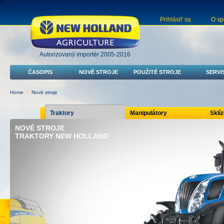
"
Prihlásiť sa
O sp
Autorizovaný importér 2005-2016
ČASOPIS
NOVÉ STROJE
POUŽITÉ STROJE
SERVI
Home
>
Nové stroje
Traktory
Manipulátory
Sklí
NOVÉ STROJE
TRAKTORY NEW HOLLAND