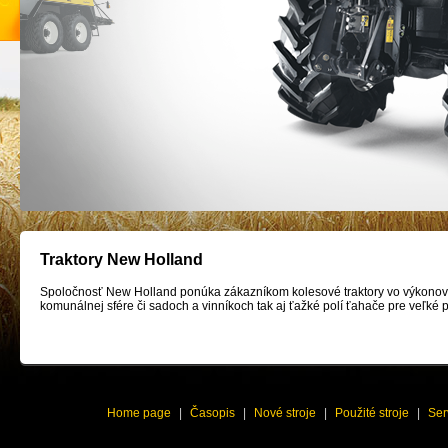
Traktory New Holland
Spoločnosť New Holland ponúka zákazníkom kolesové traktory vo výkonovo
komunálnej sfére či sadoch a vinníkoch tak aj ťažké polí ťahače pre veľk
Home page
|
Časopis
|
Nové stroje
|
Použité stroje
|
Ser