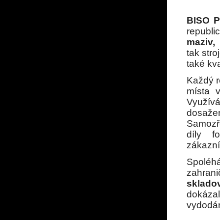
BISO P
republi
maziv,
tak stro
také kv
Každý r
místa 
Využí
dosaže
Samozře
díly f
zákazní
Spoléhá
zahrani
sklado
dokázali
vydodá