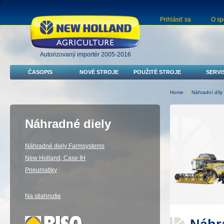
"
Prihlásiť sa
O sp
Autorizovaný importér 2005-2016
ČASOPIS
NOVÉ STROJE
POUŽITÉ STROJE
SERVI
Home
>
Náhradní díly
Náhradné diely
Náhradné diely Farmsystems
New Holland, Case IH
Pneumatiky
Na stiahnutie