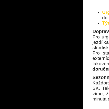
Ur
do
Tý
Doprav
Pro ur
jezdí k
středisk
Pro st
extern
takové
doruče
Sezonn
Každoro
SK. Te
víme, ž
minuta 