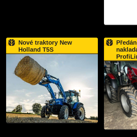
Nové traktory New
Předán
Holland T5S
naklad
ProfiLi