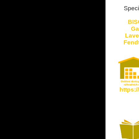
Speci
BIS
Ga
Lave
Fendt
https: