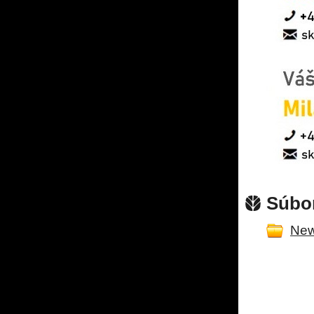
Súbor
New 